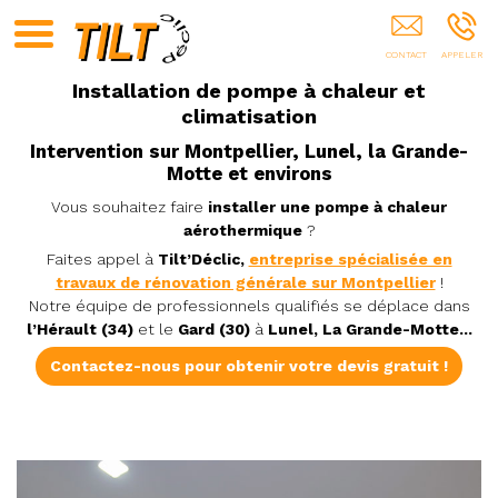
Entreprise De Rénovation Vérargues
Installation de pompe à chaleur et
climatisation
Intervention sur Montpellier, Lunel, la Grande-
Motte et environs
Vous souhaitez faire
installer une pompe à chaleur
aérothermique
?
Faites appel à
Tilt’Déclic,
entreprise spécialisée en
travaux de rénovation générale sur Montpellier
!
Notre équipe de professionnels qualifiés se déplace dans
l’Hérault (34)
et le
Gard (30)
à
Lunel, La Grande-Motte...
Contactez-nous pour obtenir votre devis gratuit !