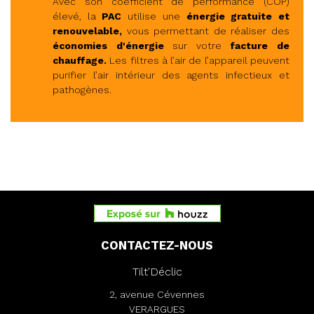
Avec son coefficient de performance (COP)
élevé, la
PAC
utilise une
énergie gratuite
et
renouvelable,
vous permettant de réaliser des
économies d'énergie
sur votre
facture de
chauffage.
Les filtres à l’air de l’appareil peuvent
purifier l’air intérieur des agents infectieux et
pathogènes.
CONTACTEZ-NOUS
Tilt'Déclic
2, avenue Cévennes
VERARGUES