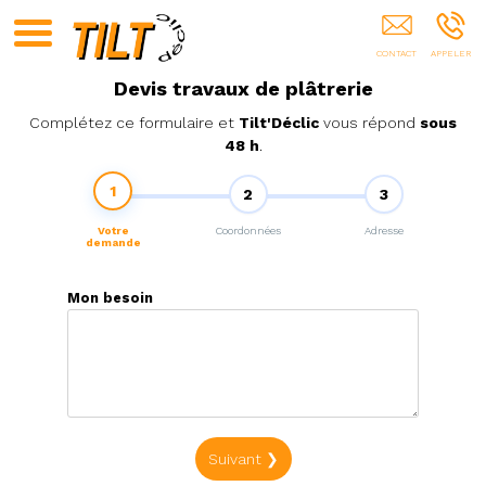
Entreprise De Rénovation Vérargues
Devis travaux de plâtrerie
Complétez ce formulaire et
Tilt'Déclic
vous répond
sous
48 h
.
1
2
3
Votre
Coordonnées
Adresse
demande
Mon besoin
Suivant ❯